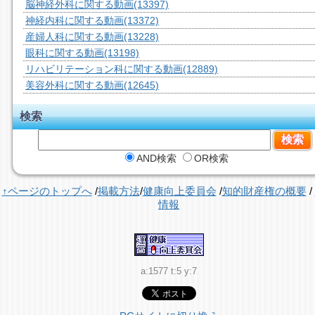
脳神経外科に関する動画
(13397)
神経内科に関する動画
(13372)
産婦人科に関する動画
(13228)
眼科に関する動画
(13198)
リハビリテーション科に関する動画
(12889)
美容外科に関する動画
(12645)
検索
AND検索
OR検索
↑ページのトップへ
/
掲載方法
/
健康向上委員会
/
知的財産権の概要
/
情報
a:1577 t:5 y:7