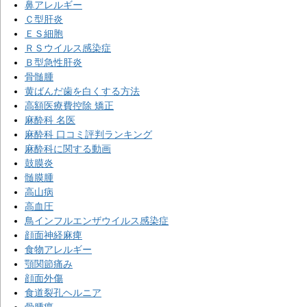
鼻アレルギー
Ｃ型肝炎
ＥＳ細胞
ＲＳウイルス感染症
Ｂ型急性肝炎
骨髄腫
黄ばんだ歯を白くする方法
高額医療費控除 矯正
麻酔科 名医
麻酔科 口コミ評判ランキング
麻酔科に関する動画
鼓膜炎
髄膜腫
高山病
高血圧
鳥インフルエンザウイルス感染症
顔面神経麻痺
食物アレルギー
顎関節痛み
顔面外傷
食道裂孔ヘルニア