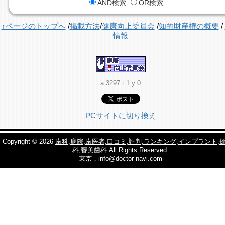
AND検索
OR検索
↑ページのトップへ
/
掲載方法
/
健康向上委員会
/
知的財産権の概要
/
情報
a:3297 t:1 y:0
PCサイトに切り換え
Copyright © 2026
歯科,病院,歯医者,口コミ,評判,ランキング,インプラント,
科,審美歯科
All Rights Reserved.
東京，info@doctor-navi.com