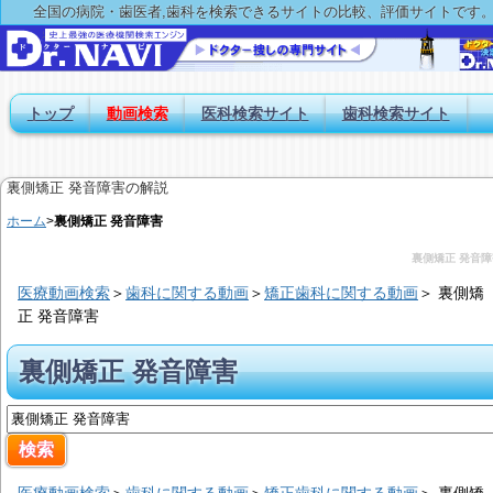
全国の病院・歯医者,歯科を検索できるサイトの比較、評価サイトです
トップ
動画検索
医科検索サイト
歯科検索サイト
裏側矯正 発音障害の解説
ホーム
>
裏側矯正 発音障害
裏側矯正 発音障
医療動画検索
＞
歯科に関する動画
＞
矯正歯科に関する動画
＞
裏側矯
正 発音障害
裏側矯正 発音障害
医療動画検索
＞
歯科に関する動画
＞
矯正歯科に関する動画
＞
裏側矯