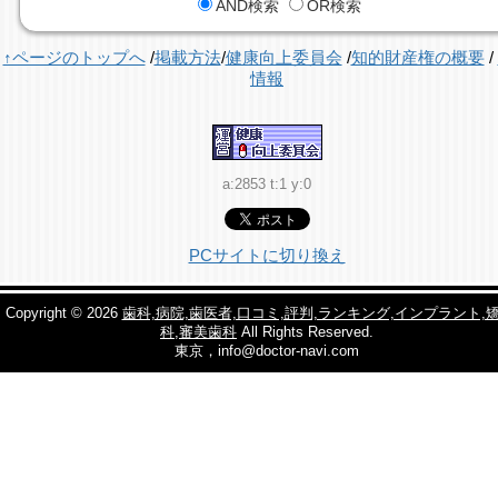
AND検索
OR検索
↑ページのトップへ
/
掲載方法
/
健康向上委員会
/
知的財産権の概要
/
情報
a:2853 t:1 y:0
PCサイトに切り換え
Copyright © 2026
歯科,病院,歯医者,口コミ,評判,ランキング,インプラント,
科,審美歯科
All Rights Reserved.
東京，info@doctor-navi.com