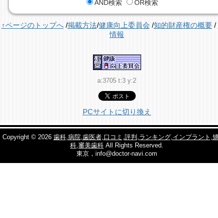
AND検索
OR検索
↑ページのトップへ
/
掲載方法
/
健康向上委員会
/
知的財産権の概要
/
情報
a:3705 t:3 y:2
PCサイトに切り換え
Copyright © 2026
歯科,病院,歯医者,口コミ,評判,ランキング,インプラント,
科,審美歯科
All Rights Reserved.
東京，info@doctor-navi.com