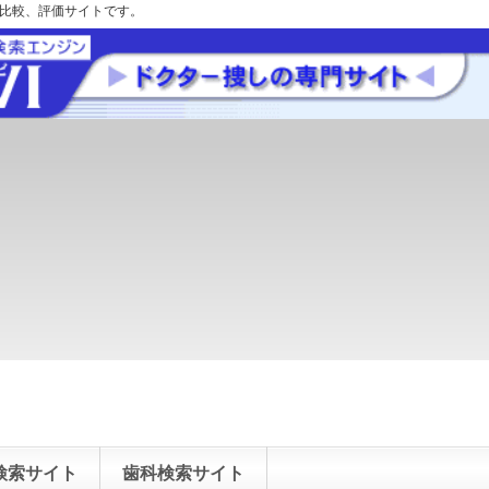
の比較、評価サイトです。
検索サイト
歯科検索サイト