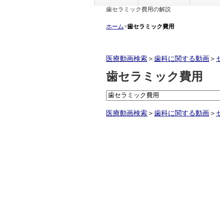
歯セラミック費用の解説
ホーム
>
歯セラミック費用
医療動画検索
＞
歯科に関する動画
＞
歯セラミック費用
医療動画検索
＞
歯科に関する動画
＞