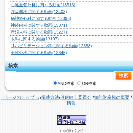
心臓血管外科に関する動画
(13516)
呼吸器科に関する動画
(13408)
脳神経外科に関する動画
(13396)
神経内科に関する動画
(13371)
産婦人科に関する動画
(13227)
眼科に関する動画
(13197)
リハビリテーション科に関する動画
(12888)
美容外科に関する動画
(12645)
検索
AND検索
OR検索
↑ページのトップへ
/
掲載方法
/
健康向上委員会
/
知的財産権の概要
/
情報
a:4438 t:2 y:2