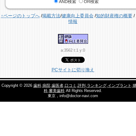
AND検索
OR検索
↑ページのトップへ
/
掲載方法
/
健康向上委員会
/
知的財産権の概要
/
情報
a:3562 t:1 y:0
PCサイトに切り換え
Copyright © 2026
歯科,病院,歯医者,口コミ,評判,ランキング,インプラント,
科,審美歯科
All Rights Reserved.
東京，info@doctor-navi.com