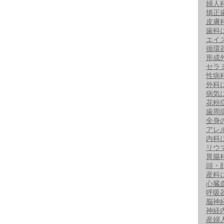
婦人
矯正
皮膚
歯科
エイ
循環
形成
セラ
性病
外科
病気
花粉
歯周
全身
アレ
内科
リウ
胃腸
頭・
産科
心臓
呼吸
脳神
神経
産婦