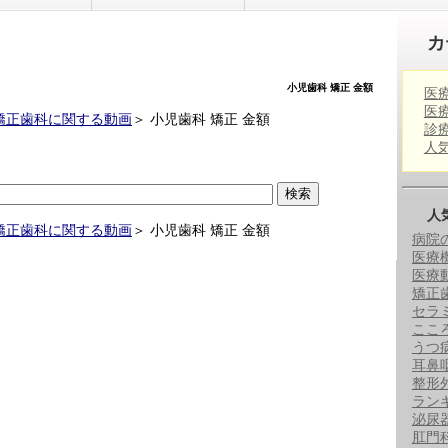
カ
小児歯科 矯正 金額
医
医
矯正歯科に関する動画
＞
小児歯科 矯正 金額
診
人
人
矯正歯科に関する動画
＞
小児歯科 矯正 金額
病院
医療
医療
矯正
セラ
ここ
うつ
耳鼻
整形
ラン
泌尿
肛門