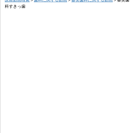
科すきっ歯