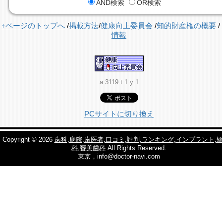
AND検索
OR検索
↑ページのトップへ
/
掲載方法
/
健康向上委員会
/
知的財産権の概要
/
情報
a:3119 t:1 y:1
PCサイトに切り換え
Copyright © 2026
歯科,病院,歯医者,口コミ,評判,ランキング,インプラント,
科,審美歯科
All Rights Reserved.
東京，info@doctor-navi.com