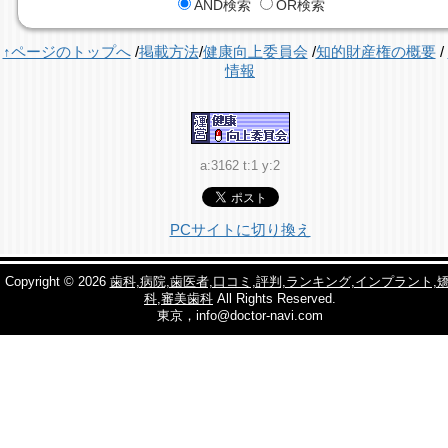
AND検索
OR検索
↑ページのトップへ
/
掲載方法
/
健康向上委員会
/
知的財産権の概要
/
情報
a:3162 t:1 y:2
PCサイトに切り換え
Copyright © 2026
歯科,病院,歯医者,口コミ,評判,ランキング,インプラント,
科,審美歯科
All Rights Reserved.
東京，info@doctor-navi.com