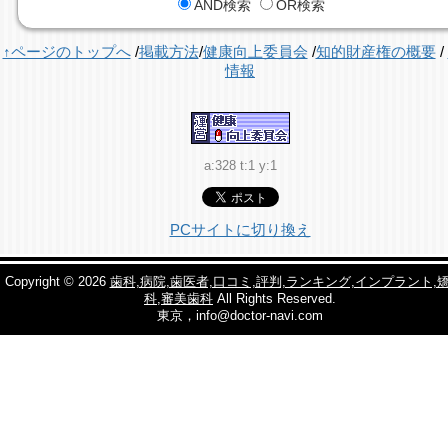
AND検索
OR検索
↑ページのトップへ
/
掲載方法
/
健康向上委員会
/
知的財産権の概要
/
情報
a:328 t:1 y:1
PCサイトに切り換え
Copyright © 2026
歯科,病院,歯医者,口コミ,評判,ランキング,インプラント,
科,審美歯科
All Rights Reserved.
東京，info@doctor-navi.com