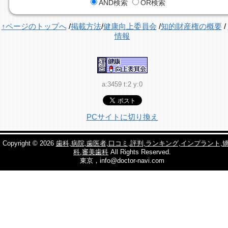
AND検索
OR検索
↑ページのトップへ
/
掲載方法
/
健康向上委員会
/
知的財産権の概要
/
情報
a:3459 t:2 y:0
PCサイトに切り換え
Copyright © 2026
歯科,病院,歯医者,口コミ,評判,ランキング,インプラント,
科,審美歯科
All Rights Reserved.
東京，info@doctor-navi.com