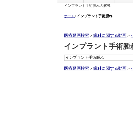
インプラント手術腫れの解説
ホーム
>
インプラント手術腫れ
医療動画検索
＞
歯科に関する動画
＞
インプラント手術腫
医療動画検索
＞
歯科に関する動画
＞