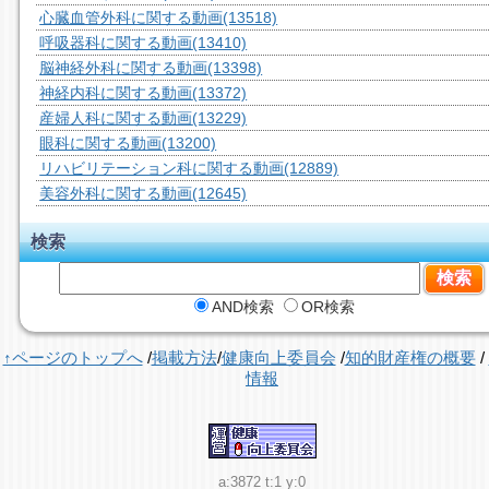
心臓血管外科に関する動画
(13518)
呼吸器科に関する動画
(13410)
脳神経外科に関する動画
(13398)
神経内科に関する動画
(13372)
産婦人科に関する動画
(13229)
眼科に関する動画
(13200)
リハビリテーション科に関する動画
(12889)
美容外科に関する動画
(12645)
検索
AND検索
OR検索
↑ページのトップへ
/
掲載方法
/
健康向上委員会
/
知的財産権の概要
/
情報
a:3872 t:1 y:0