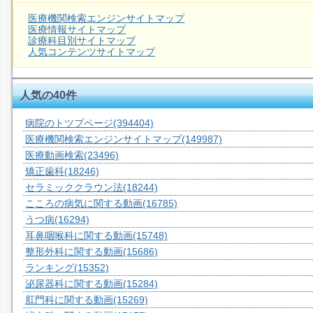
医療機関検索エンジンサイトマップ
医療情報サイトマップ
診療科目別サイトマップ
人気コンテンツサイトマップ
人気の40件
病院のトツプページ
(394404)
医療機関検索エンジンサイトマップ
(149987)
医療動画検索
(23496)
矯正歯科
(18246)
セラミッククラウン法
(18244)
こころの病気に関する動画
(16785)
うつ病
(16294)
耳鼻咽喉科に関する動画
(15748)
整形外科に関する動画
(15686)
ランキング
(15352)
泌尿器科に関する動画
(15284)
肛門科に関する動画
(15269)