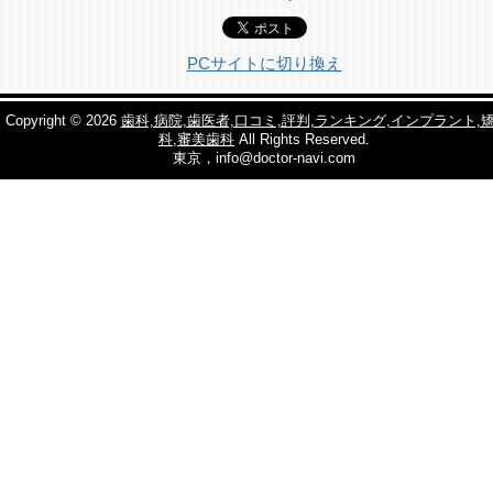
PCサイトに切り換え
Copyright © 2026
歯科,病院,歯医者,口コミ,評判,ランキング,インプラント,
科,審美歯科
All Rights Reserved.
東京，info@doctor-navi.com