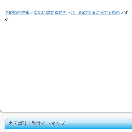
医療動画検索
＞
病気に関する動画
＞
頭・顔の病気に関する動画
＞溺
水
カテゴリー別サイトマップ