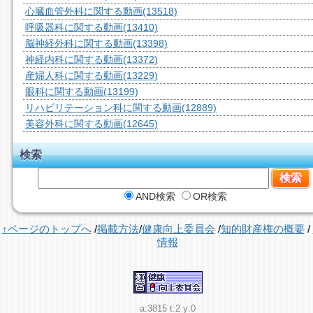
心臓血管外科に関する動画
(13518)
呼吸器科に関する動画
(13410)
脳神経外科に関する動画
(13398)
神経内科に関する動画
(13372)
産婦人科に関する動画
(13229)
眼科に関する動画
(13199)
リハビリテーション科に関する動画
(12889)
美容外科に関する動画
(12645)
検索
AND検索
OR検索
↑ページのトップへ
/
掲載方法
/
健康向上委員会
/
知的財産権の概要
/
情報
a:3815 t:2 y:0